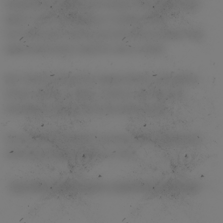
минимальному тарифу для интернет магазинов (склад-
дверь). Расчет произведен по тарифам СДЭК,
окончательную стоимость доставки можно увидеть при
оформлении заказа (зависит от веса и акций)
Для случае доставки, Вы предварительно оплачиваете
полную стоимость заказа, стоимость доставки Вы
оплачиваете курьеру при получении посылки.
Окончательная стоимость доставки будет показана при
оформлении заказа (зависит от веса).
Доставка возможна в следующих городах