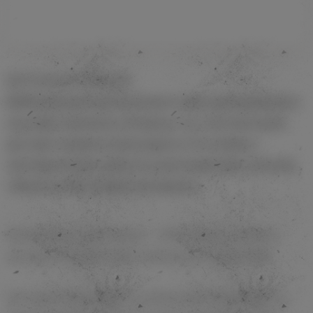
Доставка по России
ВАЖНО, данная опция актуальна только для юридических
лиц (кафе, кальянные, магазины и т.д.), частным лицам
доставка товаров не производятся. Это связано с
законодательным запретом на дистанционную торговлю
табаком и аксессуарами для курения.
Минимальная сумма заказа - 5000 рублей. Стоимость
доставки посчитана через курьерскую службу СДЭК.
Доставка осуществляется курьерской службой СДЭК по