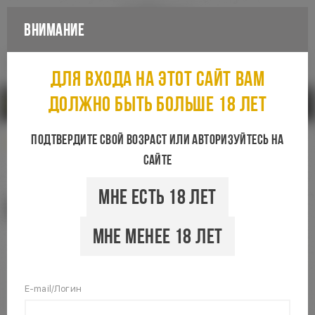
Внимание
Каталог
Для входа на этот сайт вам
должно быть больше 18 лет
Санкт-Петербург
Подтвердите свой возраст или авторизуйтесь на
сайте
Мне есть 18 лет
Стоимость доставки
Мне менее 18 лет
E-mail/Логин
Выберите город для доставки: