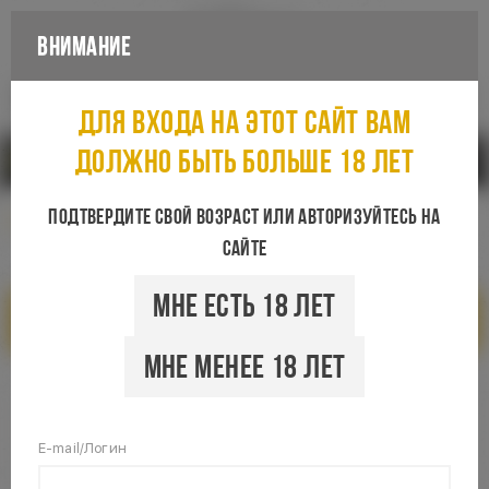
Внимание
Каталог
Для входа на этот сайт вам
должно быть больше 18 лет
Санкт-Петербург
Подтвердите свой возраст или авторизуйтесь на
сайте
Мне есть 18 лет
Показать фильтры
Мне менее 18 лет
E-mail/Логин