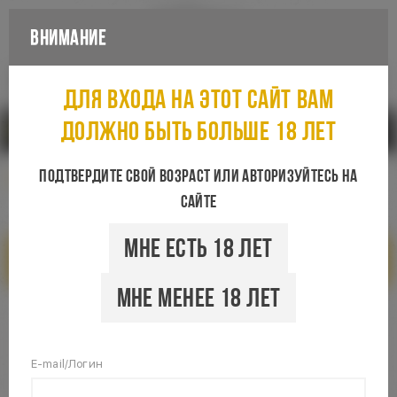
Внимание
Каталог
Для входа на этот сайт вам
должно быть больше 18 лет
Санкт-Петербург
Подтвердите свой возраст или авторизуйтесь на
сайте
Мне есть 18 лет
Показать фильтры
Мне менее 18 лет
E-mail/Логин