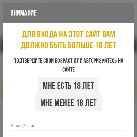
Внимание
Каталог
Для входа на этот сайт вам
должно быть больше 18 лет
Санкт-Петербург
Подтвердите свой возраст или авторизуйтесь на
сайте
Мне есть 18 лет
Показать фильтры
Мне менее 18 лет
E-mail/Логин