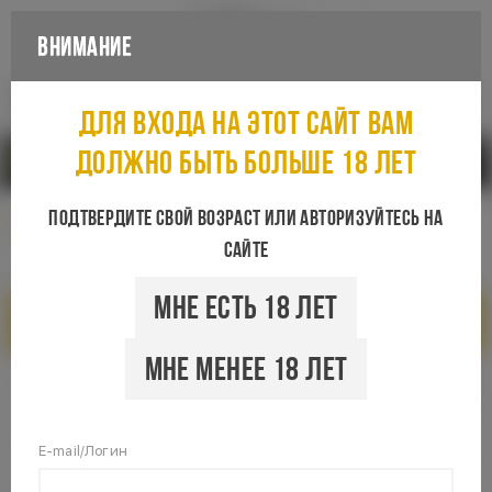
Внимание
Каталог
Для входа на этот сайт вам
должно быть больше 18 лет
Санкт-Петербург
Подтвердите свой возраст или авторизуйтесь на
сайте
Мне есть 18 лет
Показать фильтры
Мне менее 18 лет
E-mail/Логин