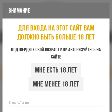
Внимание
Каталог
Для входа на этот сайт вам
должно быть больше 18 лет
Санкт-Петербург
Подтвердите свой возраст или авторизуйтесь на
сайте
Мне есть 18 лет
Показать фильтры
Мне менее 18 лет
E-mail/Логин